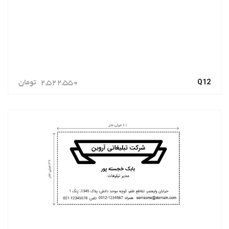
Q12
2,522,550
تومان
سفارش دهید