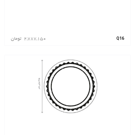
Q16
2,787,150
تومان
سفارش دهید