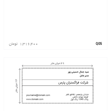
Q05
1,316,400
تومان
سفارش دهید