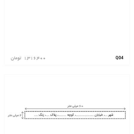
Q04
1,316,400
تومان
سفارش دهید