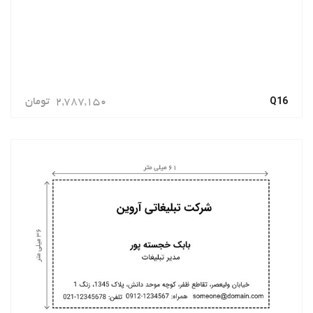
Q16
2,787,150
تومان
سفارش دهید