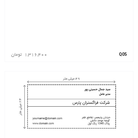
Q05
1,316,400
تومان
سفارش دهید