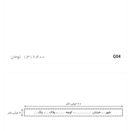
Q04
1,316,400
تومان
سفارش دهید