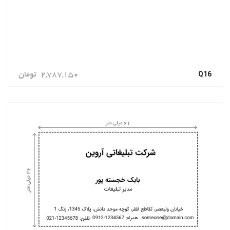
Q16
2,787,150
تومان
سفارش دهید