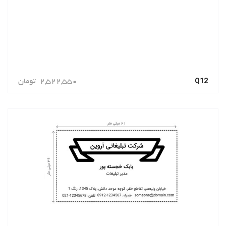
Q12
2,522,550
تومان
سفارش دهید