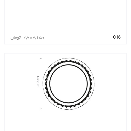
Q16
2,787,150
تومان
سفارش دهید